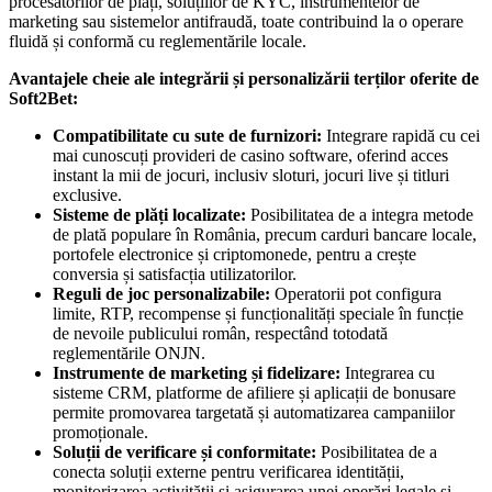
procesatorilor de plăți, soluțiilor de KYC, instrumentelor de
marketing sau sistemelor antifraudă, toate contribuind la o operare
fluidă și conformă cu reglementările locale.
Avantajele cheie ale integrării și personalizării terților oferite de
Soft2Bet:
Compatibilitate cu sute de furnizori:
Integrare rapidă cu cei
mai cunoscuți provideri de casino software, oferind acces
instant la mii de jocuri, inclusiv sloturi, jocuri live și titluri
exclusive.
Sisteme de plăți localizate:
Posibilitatea de a integra metode
de plată populare în România, precum carduri bancare locale,
portofele electronice și criptomonede, pentru a crește
conversia și satisfacția utilizatorilor.
Reguli de joc personalizabile:
Operatorii pot configura
limite, RTP, recompense și funcționalități speciale în funcție
de nevoile publicului român, respectând totodată
reglementările ONJN.
Instrumente de marketing și fidelizare:
Integrarea cu
sisteme CRM, platforme de afiliere și aplicații de bonusare
permite promovarea targetată și automatizarea campaniilor
promoționale.
Soluții de verificare și conformitate:
Posibilitatea de a
conecta soluții externe pentru verificarea identității,
monitorizarea activității și asigurarea unei operări legale și