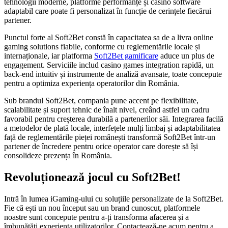
tehnologii moderne, platforme performanțe și casino software
adaptabil care poate fi personalizat în funcție de cerințele fiecărui
partener.
Punctul forte al Soft2Bet constă în capacitatea sa de a livra online
gaming solutions fiabile, conforme cu reglementările locale și
internaționale, iar platforma
Soft2Bet gamificare
aduce un plus de
engagement. Serviciile includ casino games integration rapidă, un
back-end intuitiv și instrumente de analiză avansate, toate concepute
pentru a optimiza experiența operatorilor din România.
Sub brandul Soft2Bet, compania pune accent pe flexibilitate,
scalabilitate și suport tehnic de înalt nivel, creând astfel un cadru
favorabil pentru creșterea durabilă a partenerilor săi. Integrarea facilă
a metodelor de plată locale, interfețele mulți limbaj și adaptabilitatea
față de reglementările pieței românești transformă Soft2Bet într-un
partener de încredere pentru orice operator care dorește să își
consolideze prezența în România.
Revoluționează jocul cu Soft2Bet!
Intră în lumea iGaming-ului cu soluțiile personalizate de la Soft2Bet.
Fie că ești un nou început sau un brand cunoscut, platformele
noastre sunt concepute pentru a-ți transforma afacerea și a
îmbunătăți experiența utilizatorilor. Contactează-ne acum pentru a