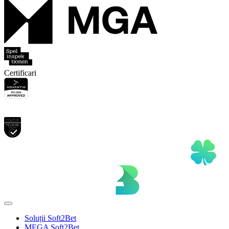
Certificari
Soluții Soft2Bet
MEGA Soft2Bet