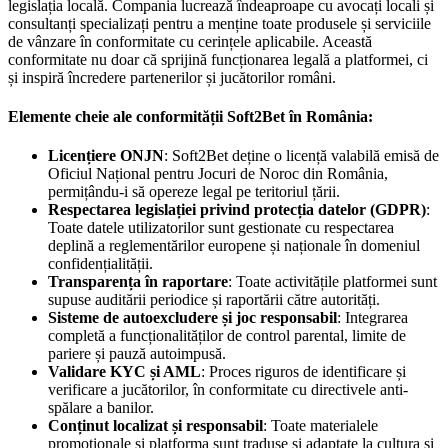
legislația locală. Compania lucrează îndeaproape cu avocați locali și
consultanți specializați pentru a menține toate produsele și serviciile
de vânzare în conformitate cu cerințele aplicabile. Această
conformitate nu doar că sprijină funcționarea legală a platformei, ci
și inspiră încredere partenerilor și jucătorilor români.
Elemente cheie ale conformității Soft2Bet în România:
Licențiere ONJN
: Soft2Bet deține o licență valabilă emisă de
Oficiul Național pentru Jocuri de Noroc din România,
permițându-i să opereze legal pe teritoriul țării.
Respectarea legislației privind protecția datelor (GDPR)
:
Toate datele utilizatorilor sunt gestionate cu respectarea
deplină a reglementărilor europene și naționale în domeniul
confidențialității.
Transparența în raportare
: Toate activitățile platformei sunt
supuse auditării periodice și raportării către autorități.
Sisteme de autoexcludere și joc responsabil
: Integrarea
completă a funcționalităților de control parental, limite de
pariere și pauză autoimpusă.
Validare KYC și AML
: Proces riguros de identificare și
verificare a jucătorilor, în conformitate cu directivele anti-
spălare a banilor.
Conținut localizat și responsabil
: Toate materialele
promoționale și platforma sunt traduse și adaptate la cultura și