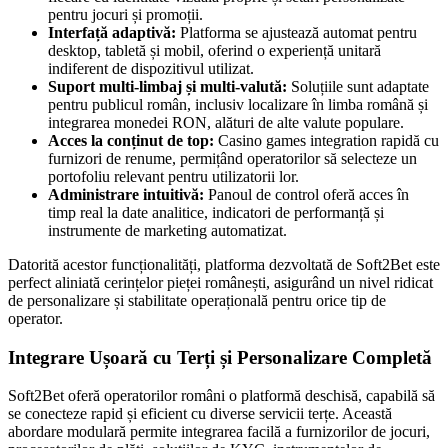
pentru jocuri și promoții.
Interfață adaptivă:
Platforma se ajustează automat pentru
desktop, tabletă și mobil, oferind o experiență unitară
indiferent de dispozitivul utilizat.
Suport multi-limbaj și multi-valută:
Soluțiile sunt adaptate
pentru publicul român, inclusiv localizare în limba română și
integrarea monedei RON, alături de alte valute populare.
Acces la conținut de top:
Casino games integration rapidă cu
furnizori de renume, permițând operatorilor să selecteze un
portofoliu relevant pentru utilizatorii lor.
Administrare intuitivă:
Panoul de control oferă acces în
timp real la date analitice, indicatori de performanță și
instrumente de marketing automatizat.
Datorită acestor funcționalități, platforma dezvoltată de Soft2Bet este
perfect aliniată cerințelor pieței românești, asigurând un nivel ridicat
de personalizare și stabilitate operațională pentru orice tip de
operator.
Integrare Ușoară cu Terți și Personalizare Completă
Soft2Bet oferă operatorilor români o platformă deschisă, capabilă să
se conecteze rapid și eficient cu diverse servicii terțe. Această
abordare modulară permite integrarea facilă a furnizorilor de jocuri,